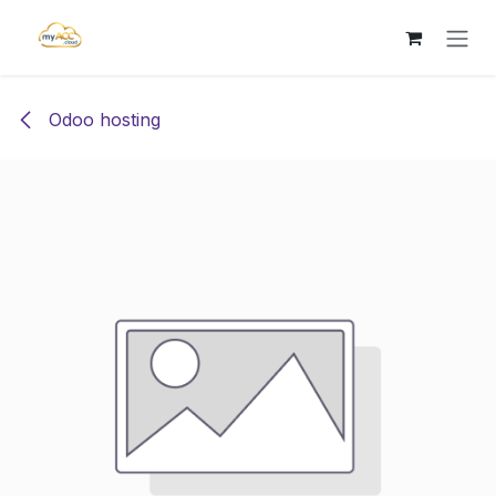
Pāriet pie satura
Odoo hosting