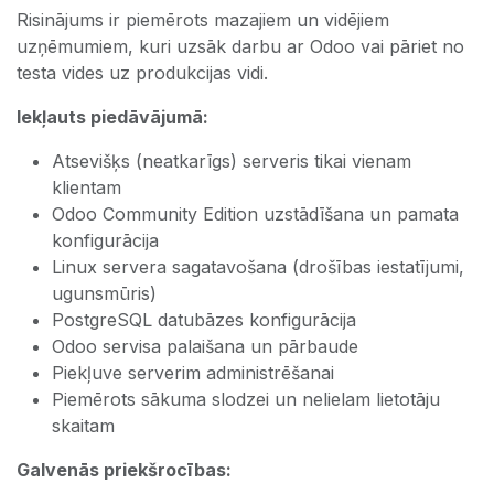
Risinājums ir piemērots mazajiem un vidējiem
uzņēmumiem, kuri uzsāk darbu ar Odoo vai pāriet no
testa vides uz produkcijas vidi.
Iekļauts piedāvājumā:
Atsevišķs (neatkarīgs) serveris tikai vienam
klientam
Odoo Community Edition uzstādīšana un pamata
konfigurācija
Linux servera sagatavošana (drošības iestatījumi,
ugunsmūris)
PostgreSQL datubāzes konfigurācija
Odoo servisa palaišana un pārbaude
Piekļuve serverim administrēšanai
Piemērots sākuma slodzei un nelielam lietotāju
skaitam
Galvenās priekšrocības: